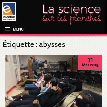
MENU
Étiquette :
abysses
11
Mar 2019