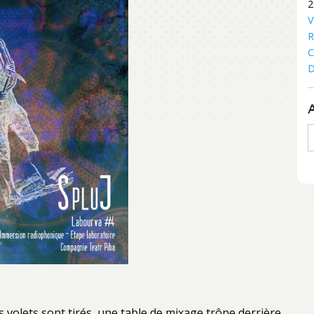
2
V
R
C
D
A
 volets sont tirés, une table de mixage trône derrière