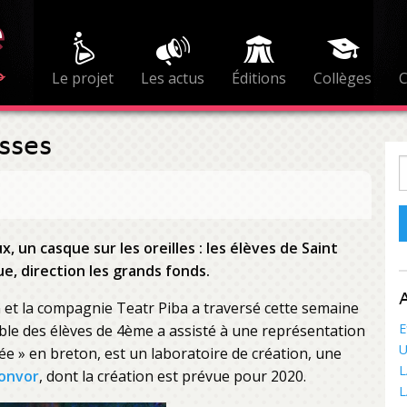
Le projet
Les actus
Éditions
Collèges
sses
R
, un casque sur les oreilles : les élèves de Saint
e, direction les grands fonds.
A
 et la compagnie Teatr Piba a traversé cette semaine
E
mble des élèves de 4ème a assisté à une représentation
U
gée » en breton, est un laboratoire de création, une
L
onvor
, dont la création est prévue pour 2020.
L