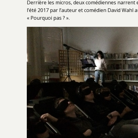
Derrière les micros, deux comédiennes narrent e
l’été 2017 par l’auteur et comédien David Wahl 
« Pourquoi pas ? ».