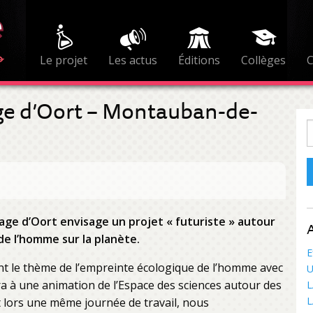
Le projet
Les actus
Éditions
Collèges
ge d’Oort – Montauban-de-
R
uage d’Oort envisage un projet « futuriste » autour
A
e l’homme sur la planète.
E
ont le thème de l’empreinte écologique de l’homme avec
U
era à une animation de l’Espace des sciences autour des
L
L
et lors une même journée de travail, nous