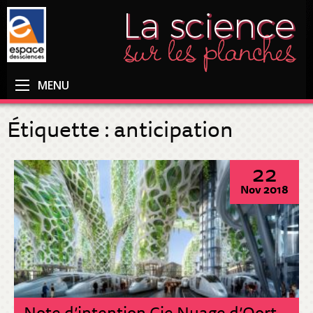
MENU
Étiquette :
anticipation
22
Nov 2018
Note d’intention Cie Nuage d’Oort –