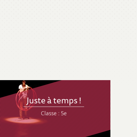
Juste à temps !
Classe : 5e