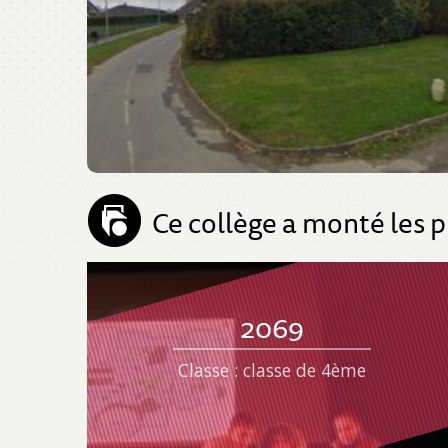
Ce collège a monté les p
2069
Classe : classe de 4ème