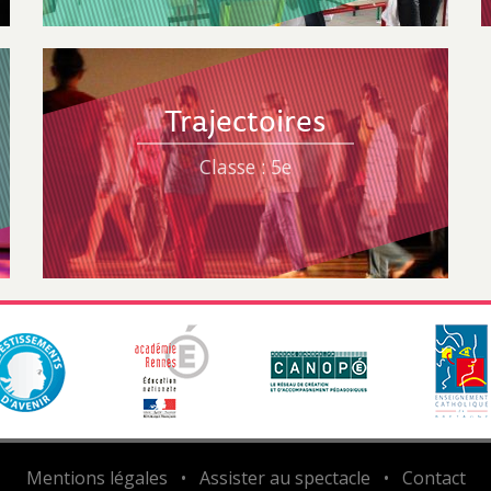
Trajectoires
Classe : 5e
Mentions légales
•
Assister au spectacle
•
Contact