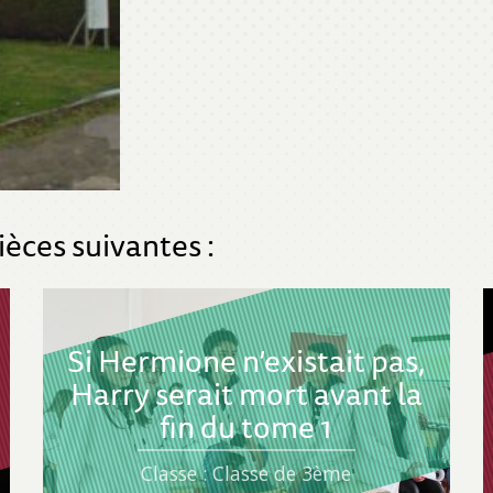
ièces suivantes :
Si Hermione n’existait pas,
Harry serait mort avant la
fin du tome 1
Classe : Classe de 3ème