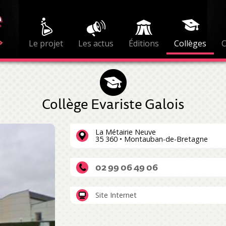
Le projet
Les actus
Éditions
Collèges
Collège Evariste Galois
La Métairie Neuve
35 360 • Montauban-de-Bretagne
02 99 06 49 06
Site Internet