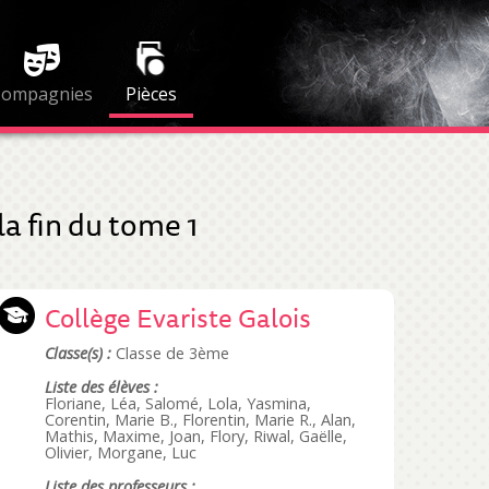
Compagnies
Pièces
la fin du tome 1
Collège Evariste Galois
Classe(s) :
Classe de 3ème
Liste des élèves :
Floriane, Léa, Salomé, Lola, Yasmina,
Corentin, Marie B., Florentin, Marie R., Alan,
Mathis, Maxime, Joan, Flory, Riwal, Gaëlle,
Olivier, Morgane, Luc
Liste des professeurs :