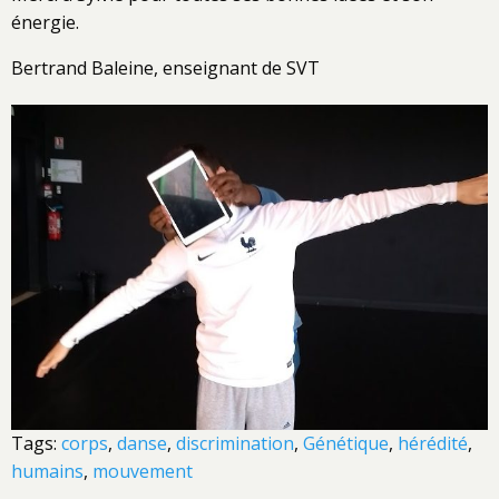
énergie.
Bertrand Baleine, enseignant de SVT
Tags:
corps
,
danse
,
discrimination
,
Génétique
,
hérédité
,
humains
,
mouvement