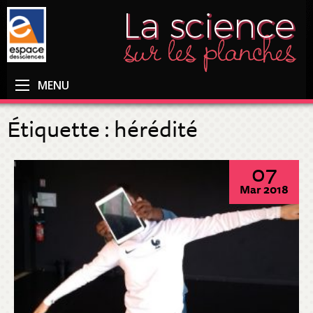
MENU
Étiquette :
hérédité
07
Mar 2018