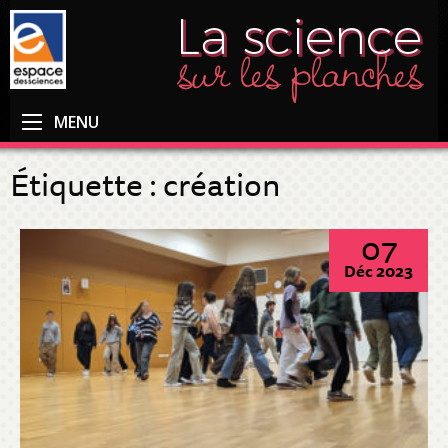
MENU
Étiquette :
création
07
Déc 2023