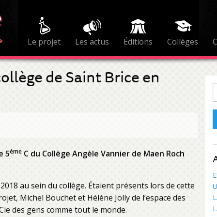
Le projet
Les actus
Éditions
Collèges
llège de Saint Brice en
R
ème
e 5
C du Collège Angèle Vannier de Maen Roch
A
E
018 au sein du collège. Étaient présents lors de cette
U
ojet, Michel Bouchet et Hélène Jolly de l’espace des
L
L
a Cie des gens comme tout le monde.