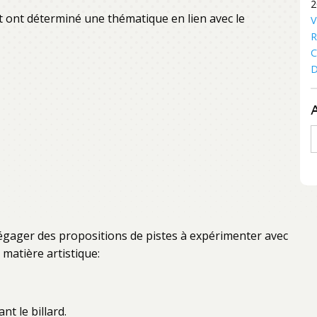
2
et ont déterminé une thématique en lien avec le
V
R
C
D
A
égager des propositions de pistes à expérimenter avec
 matière artistique:
nt le billard.