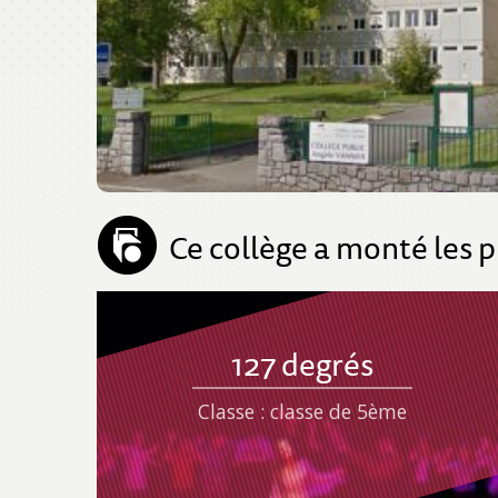
Ce collège a monté les p
127 degrés
Classe : classe de 5ème