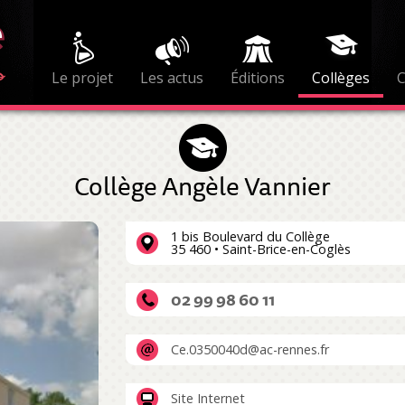
Le projet
Les actus
Éditions
Collèges
Collège Angèle Vannier
1 bis Boulevard du Collège
35 460 • Saint-Brice-en-Coglès
02 99 98 60 11
Ce.0350040d@ac-rennes.fr
Site Internet