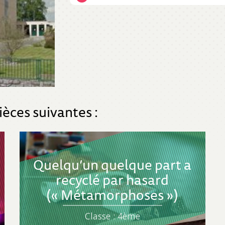
ièces suivantes :
Quelqu’un quelque part a
recyclé par hasard
(« Métamorphoses »)
Classe : 4ème