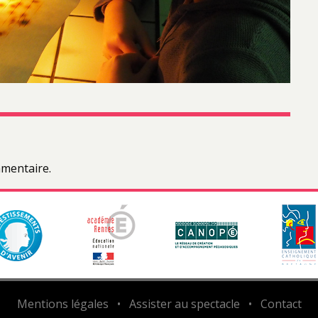
mentaire.
Mentions légales
•
Assister au spectacle
•
Contact