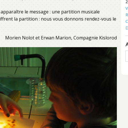
2
V
t apparaître le message : une partition musicale
R
iffrent la partition : nous vous donnons rendez-vous le
C
D
Morien Nolot et Erwan Marion, Compagnie Kislorod
A