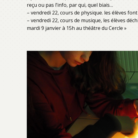
reçu ou pas l’info, par qui, quel biais…
– vendredi 22, cours de physique. les élèves fon
– vendredi 22, cours de musique, les élèves déch
mardi 9 janvier à 15h au théâtre du Cercle »