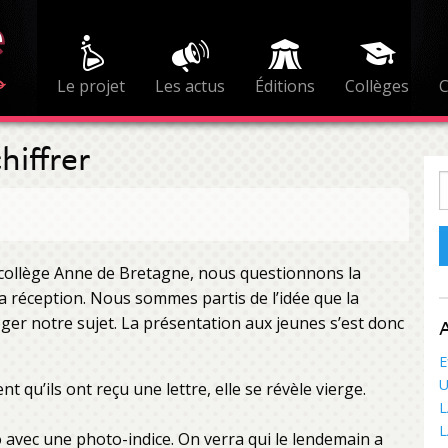
Le projet
Les actus
Éditions
Collèges
hiffrer
R
e collège Anne de Bretagne, nous questionnons la
 réception. Nous sommes partis de l’idée que la
ger notre sujet. La présentation aux jeunes s’est donc
A
E
U
t qu’ils ont reçu une lettre, elle se révèle vierge.
L
L
to avec une photo-indice. On verra qui le lendemain a