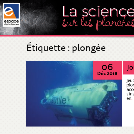
Étiquette :
plongée
06
Jo
Déc 2018
Jeu
plo
acc
s’i
en
…