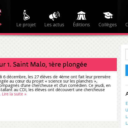
Le projet
Les actus
Éditions
Collèges
R
ur 1. Saint Malo, 1ère plongée
di 6 décembre, les 27 élèves de 4ème ont fait leur première
ngée au cœur du projet « science sur les planches »,
ompagnés d’une chercheuse et d’un comédien. Ce jeudi, en
nstallant au CDI, les élèves ont découvert une chercheuse
A
 Lire la suite »
E
U
L
L