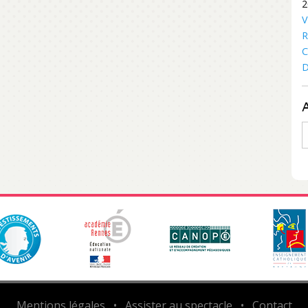
2
V
R
C
D
A
Mentions légales
•
Assister au spectacle
•
Contact