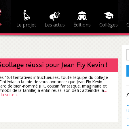
Le projet
Les actus
Éditions
Collèges
R
collage réussi pour Jean Fly Kevin !
ès 184 tentatives infructueuses, toute l’équipe du collège
Tinténiac a la joie de vous annoncer que Jean Fly Kevin
card (le bien-nommé JFK, cousin fantasque, imaginaire et
mobil de la famille) a enfin réussi son défi : atteindre la
…
A
 la suite »
E
U
L
L