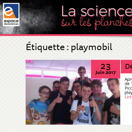
Étiquette :
playmobil
23
Dé
Juin 2017
Apr
de 
Pic
play
Lire