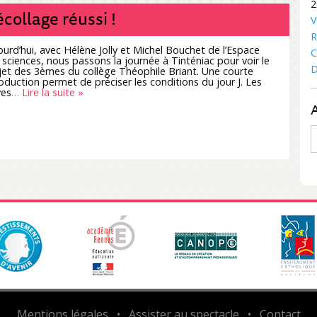
2
collage réussi !
V
R
ourd’hui, avec Hélène Jolly et Michel Bouchet de l’Espace
C
 sciences, nous passons la journée à Tinténiac pour voir le
D
jet des 3èmes du collège Théophile Briant. Une courte
roduction permet de préciser les conditions du jour J. Les
ves
… Lire la suite »
A
Mentions légales
•
Assister au spectacle
•
Contact