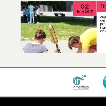
02
Dé
Juin 2017
Auj
des
pro
int
élè