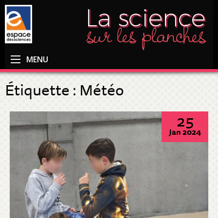
MENU
Étiquette :
Météo
25
Jan 2024