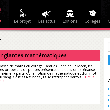
Le projet
Les actus
Éditions
Collèges
e
R
anglantes mathématiques
classe de maths du collège Camille Guérin de St Méen, les
ves proposent de petites présentations qu’ils ont scénarisé
-même, à partir d’une notion de mathématique et d’un mot
au sang. C’est assez inégal, ils se rattrapent parfois
… Lire la
A
e »
E
U
L
L