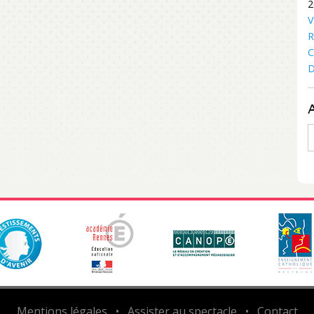
2
V
R
C
D
A
Mentions légales
•
Assister au spectacle
•
Contact