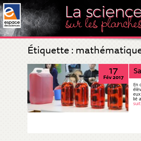
Étiquette :
mathématiqu
17
S
Fév 2017
En 
élè
eux
lié 
suit