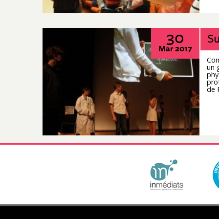
30
Su
Mar 2017
Com
un 
phy
pro
de 