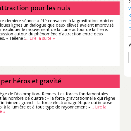
2
attraction pour les nuls
V
R
re dernière séance a été consacrée à la gravitation. Voici en
C
lques lignes un dialogue que deux élèves avaient improvisé
D
r expliquer le mouvement de la Lune autour de la Terre.
cussion autour du phénomène d’attraction entre deux
es. « Hélène :
… Lire la suite »
A
per héros et gravité
lège de l’Assomption- Rennes. Les forces fondamentales
t au nombre de quatre : – la force gravitationnelle qui règne
 l’infiniment grand – la force électromagnétique qui impose
loi à la lumière et à tout type de rayonnement –
… Lire la
e »