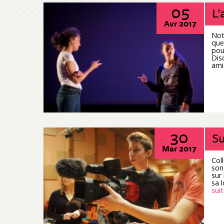
05
L’
Avr 2017
Not
que
pou
Dis
ami
30
Su
Mar 2017
Col
son
sur
sa 
suit