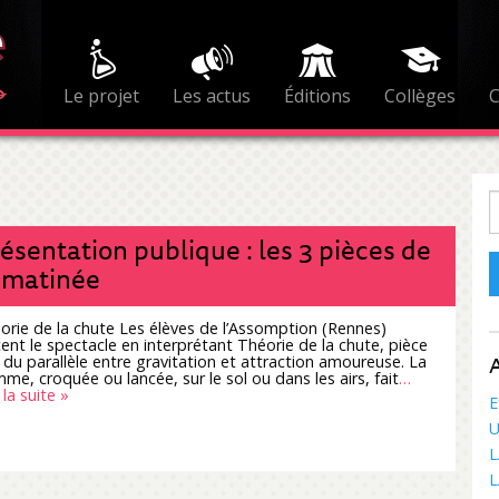
Le projet
Les actus
Éditions
Collèges
R
ésentation publique : les 3 pièces de
 matinée
orie de la chute Les élèves de l’Assomption (Rennes)
cent le spectacle en interprétant Théorie de la chute, pièce
A
 du parallèle entre gravitation et attraction amoureuse. La
me, croquée ou lancée, sur le sol ou dans les airs, fait
…
 la suite »
E
U
L
L