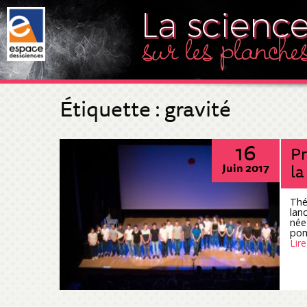
Étiquette :
gravité
16
Pr
la
Juin 2017
Thé
lan
née
pom
Lire