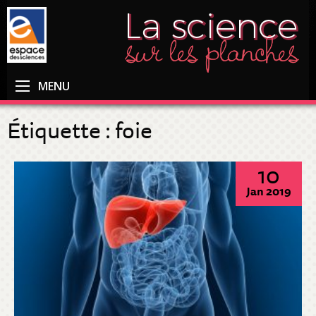
MENU
Étiquette :
foie
10
Jan 2019