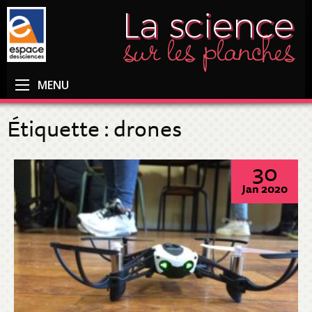
MENU
Étiquette :
drones
30
Jan 2020