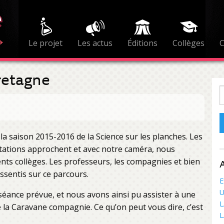
Le projet
Les actus
Éditions
Collèges
retagne
R
la saison 2015-2016 de la Science sur les planches. Les
ntations approchent et avec notre caméra, nous
nts collèges. Les professeurs, les compagnies et bien
A
essentis sur ce parcours.
E
U
séance prévue, et nous avons ainsi pu assister à une
L
de la Caravane compagnie. Ce qu’on peut vous dire, c’est
L