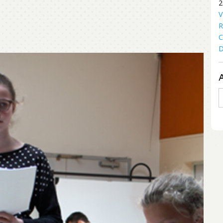
2
V
R
C
D
A