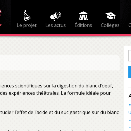
Le projet
Les actus
Éditions
Collèges
R
iences scientifiques sur la digestion du blanc d’oeuf,
des expériences théâtrales. La formule idéale pour
A
E
er l’effet de l’acide et du suc gastrique sur du blanc
U
L
L