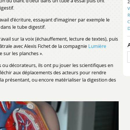
ion du blanc d’oeuf dans un tube à essai puis ont
2
gestif.
V
R
avail d’écriture, essayant d’imaginer par exemple le
C
ans le tube digestif.
D
vail sur la voix (échauffement, lecture de textes), puis
âtrale avec Alexis Fichet de la compagnie
Lumière
e sur les planches ».
A
u décorateurs, ils ont pu jouer les scientifiques en
réfléchir aux déplacements des acteurs pour rendre
la présentant, ou encore matérialiser la digestion des