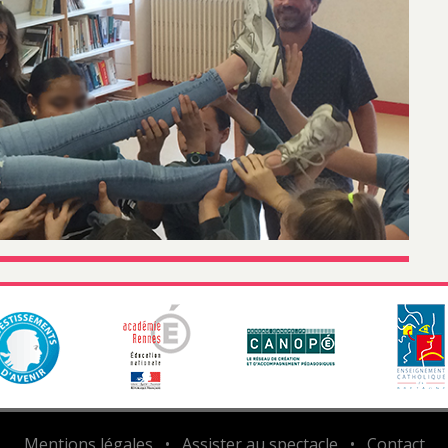
Mentions légales
•
Assister au spectacle
•
Contact