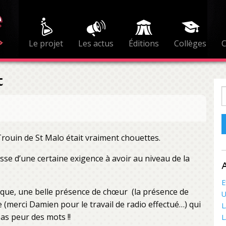
Le projet
Les actus
Éditions
Collèges
t
R
Trouin de St Malo était vraiment chouettes.
asse d’une certaine exigence à avoir au niveau de la
A
E
nique, une belle présence de chœur (la présence de
U
(merci Damien pour le travail de radio effectué…) qui
L
pas peur des mots !!
L