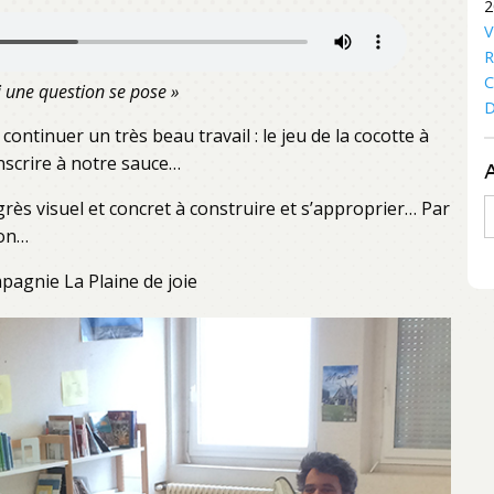
2
V
R
C
 une question se pose »
D
continuer un très beau travail : le jeu de la cocotte à
anscrire à notre sauce…
rès visuel et concret à construire et s’approprier… Par
A
don…
pagnie La Plaine de joie