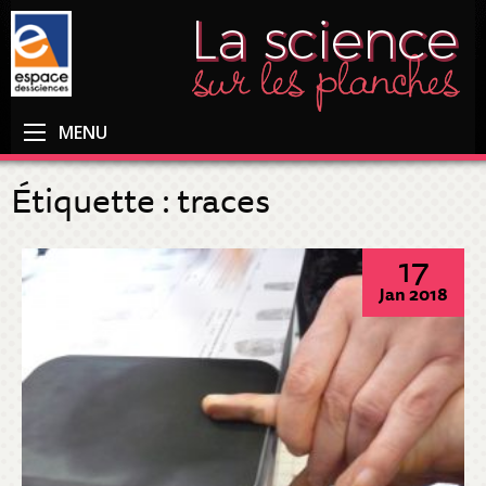
MENU
Étiquette :
traces
17
Jan 2018