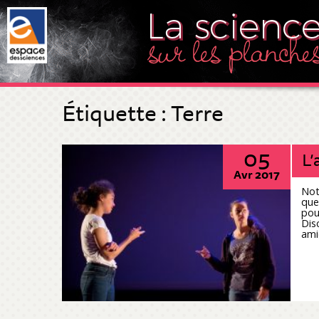
Étiquette :
Terre
05
L’
Avr 2017
Not
que
pou
Dis
ami