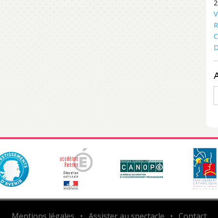
2
V
R
C
D
A
Mentions légales
•
Assister au spectacle
•
Contact