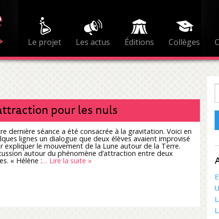
Le projet
Les actus
Éditions
Collèges
R
attraction pour les nuls
re dernière séance a été consacrée à la gravitation. Voici en
lques lignes un dialogue que deux élèves avaient improvisé
r expliquer le mouvement de la Lune autour de la Terre.
cussion autour du phénomène d’attraction entre deux
A
es. « Hélène :
… Lire la suite »
E
U
L
L