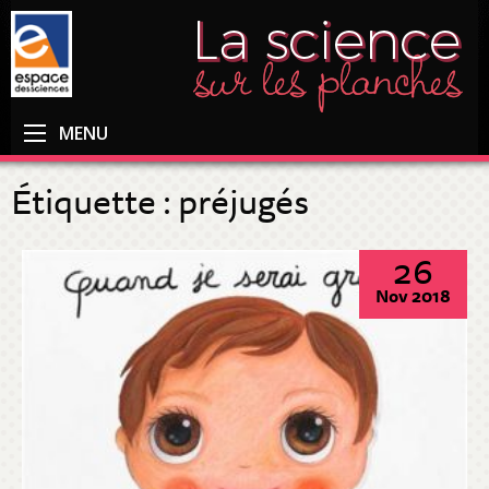
MENU
Étiquette :
préjugés
26
Nov 2018