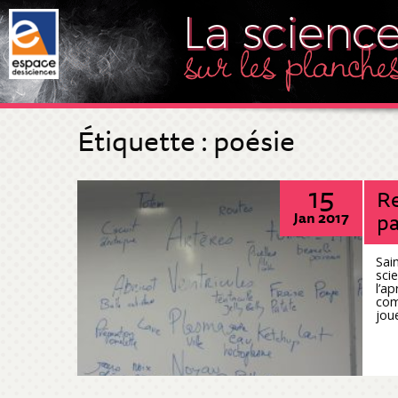
Étiquette :
poésie
15
Re
pa
Jan 2017
Sai
sci
l’ap
com
joue