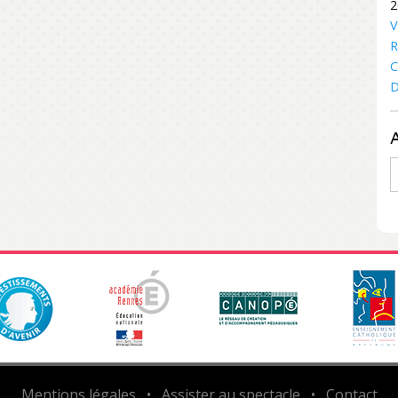
2
V
R
C
D
A
Mentions légales
•
Assister au spectacle
•
Contact