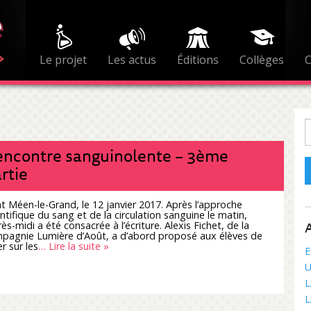
Le projet
Les actus
Éditions
Collèges
R
ncontre sanguinolente – 3ème
rtie
nt Méen-le-Grand, le 12 janvier 2017. Après l’approche
entifique du sang et de la circulation sanguine le matin,
A
rès-midi a été consacrée à l’écriture. Alexis Fichet, de la
pagnie Lumière d’Août, a d’abord proposé aux élèves de
r sur les
… Lire la suite »
E
U
L
L