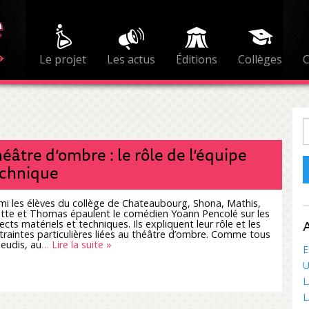
Le projet
Les actus
Éditions
Collèges
R
éâtre d’ombre : le rôle de l’équipe
echnique
mi les élèves du collège de Chateaubourg, Shona, Mathis,
iette et Thomas épaulent le comédien Yoann Pencolé sur les
A
ects matériels et techniques. Ils expliquent leur rôle et les
traintes particulières liées au théâtre d’ombre. Comme tous
jeudis, au
… Lire la suite »
E
U
L
L