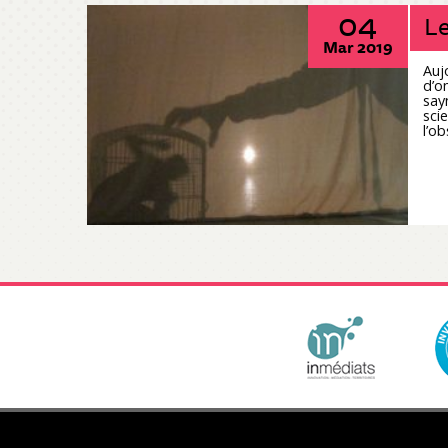
04
Le
Mar 2019
Auj
d’o
say
sci
l’o