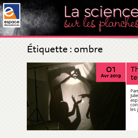
Étiquette :
ombre
01
Th
t
Avr 2019
Par
Jul
asp
con
les 