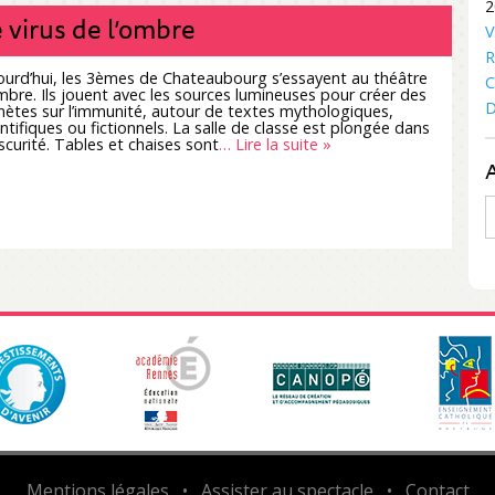
2
 virus de l’ombre
V
R
ourd’hui, les 3èmes de Chateaubourg s’essayent au théâtre
C
mbre. Ils jouent avec les sources lumineuses pour créer des
D
nètes sur l’immunité, autour de textes mythologiques,
entifiques ou fictionnels. La salle de classe est plongée dans
bscurité. Tables et chaises sont
… Lire la suite »
A
Mentions légales
•
Assister au spectacle
•
Contact