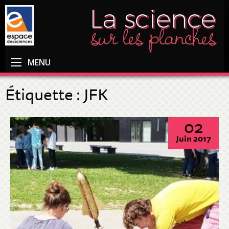
MENU
Étiquette :
JFK
02
Juin 2017