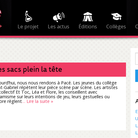
Le projet
Les actus
Éditions
Collèges
R
s sacs plein la tête
ourd’hui, nous nous rendons à Pacé. Les jeunes du collège
nt-Gabriel répètent leur pièce scène par scène. Les artistes
ollectif Et Toc, Léa et Flore, les conseillent avec
amisme sur leurs intentions de jeu, leurs gestuelles ou
A
ore règlent
… Lire la suite »
E
U
L
L