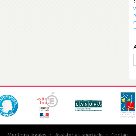
2
V
R
C
D
A
Mentions légales
•
Assister au spectacle
•
Contact