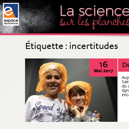
Étiquette :
incertitudes
16
De
Mai 2017
Auj
Sai
du c
dyn
enc