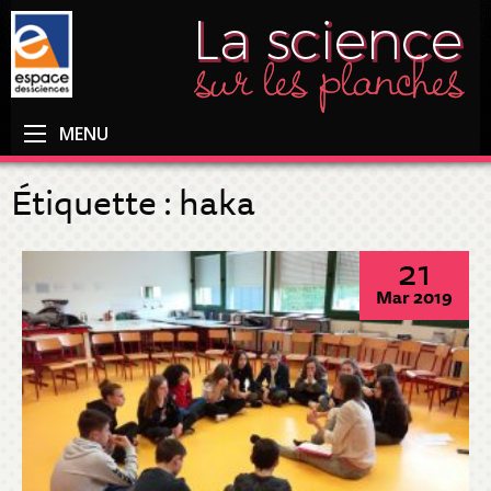
MENU
Étiquette :
haka
21
Mar 2019