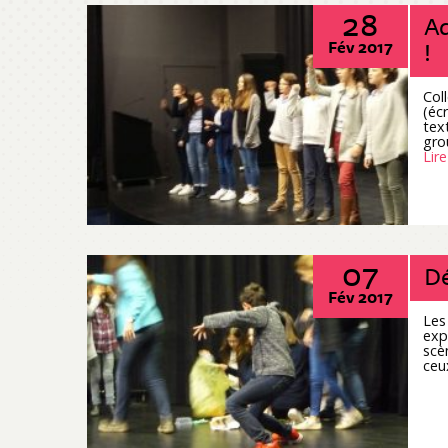
28
Ad
!
Fév 2017
Col
(éc
tex
gro
Lire
07
Dé
Fév 2017
Les
exp
scè
ceu