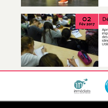
02
Dé
Fév 2017
Apr
imp
des
idé
Util