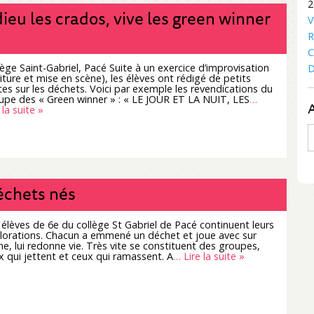
2
ieu les crados, vive les green winner
V
R
C
lège Saint-Gabriel, Pacé Suite à un exercice d’improvisation
D
riture et mise en scène), les élèves ont rédigé de petits
tes sur les déchets. Voici par exemple les revendications du
upe des « Green winner » : « LE JOUR ET LA NUIT, LES
…
 la suite »
A
chets nés
 élèves de 6e du collège St Gabriel de Pacé continuent leurs
lorations. Chacun a emmené un déchet et joue avec sur
ne, lui redonne vie. Très vite se constituent des groupes,
x qui jettent et ceux qui ramassent. A
… Lire la suite »