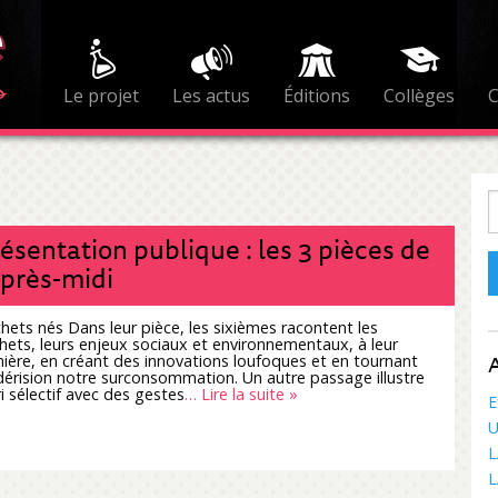
Le projet
Les actus
Éditions
Collèges
R
ésentation publique : les 3 pièces de
après-midi
hets nés Dans leur pièce, les sixièmes racontent les
hets, leurs enjeux sociaux et environnementaux, à leur
A
ière, en créant des innovations loufoques et en tournant
dérision notre surconsommation. Un autre passage illustre
ri sélectif avec des gestes
… Lire la suite »
E
U
L
L