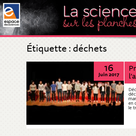
Étiquette :
déchets
16
Pr
l’
Juin 2017
Déc
déc
man
en 
le t