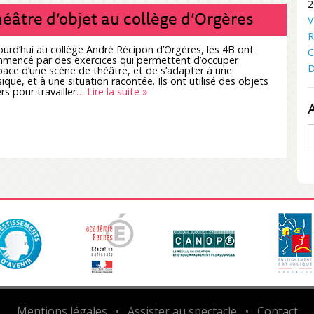
2
éâtre d’objet au collège d’Orgères
V
R
ourd’hui au collège André Récipon d’Orgères, les 4B ont
C
mencé par des exercices qui permettent d’occuper
D
space d’une scène de théâtre, et de s’adapter à une
ique, et à une situation racontée. Ils ont utilisé des objets
rs pour travailler
… Lire la suite »
A
Mentions légales
•
Assister au spectacle
•
Contact