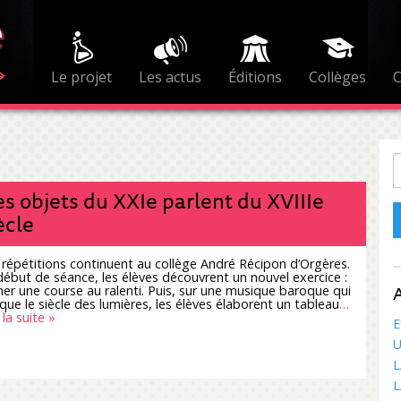
Le projet
Les actus
Éditions
Collèges
R
s objets du XXIe parlent du XVIIIe
ècle
 répétitions continuent au collège André Récipon d’Orgères.
début de séance, les élèves découvrent un nouvel exercice :
A
er une course au ralenti. Puis, sur une musique baroque qui
que le siècle des lumières, les élèves élaborent un tableau
…
 la suite »
E
U
L
L