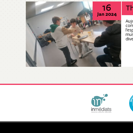
16
Th
Jan 2024
Auj
com
l’e
mus
dive