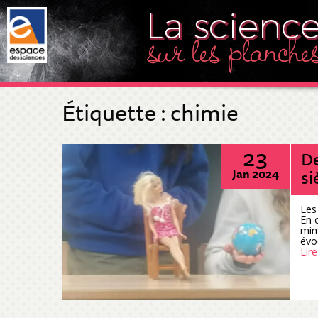
Étiquette :
chimie
23
De
si
Jan 2024
Les
En 
mim
évo
Lire