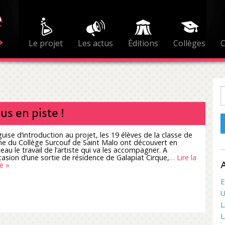
Le projet
Les actus
Éditions
Collèges
R
us en piste !
guise d’introduction au projet, les 19 élèves de la classe de
e du Collège Surcouf de Saint Malo ont découvert en
eau le travail de l’artiste qui va les accompagner. A
ccasion d’une sortie de résidence de Galapiat Cirque,
… Lire la
A
e »
E
U
L
L