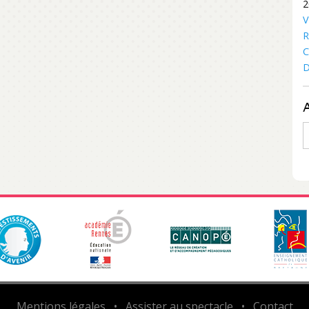
2
V
R
C
D
A
Mentions légales
•
Assister au spectacle
•
Contact