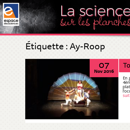
Étiquette :
Ay-Roop
07
To
Nov 2016
En 
4èm
plat
l’o
suit