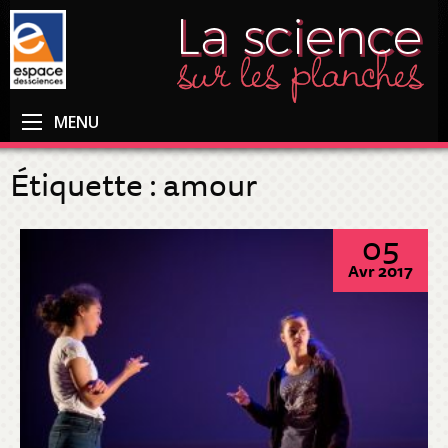
MENU
Étiquette :
amour
05
Avr 2017