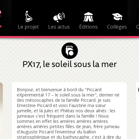
Le projet
Les actus
Éditions
Collèges
PX17, le soleil sous la mer
Bonjour, et bienvenue à bord du "Piccard
eXperimental 17 – le soleil sous la mer", dernier né
des mésoscaphes de la famille Piccard. Je suis
Ernestine Piccard et voici Faustine ma sœur
jumelle, et là Jules et Philéas nos deux aînés : les
jumeaux c'est fréquent dans la famille ! Nous
sommes en effet les arrières arrières arrières
arrières arrières petites filles de Jean, frère jumeau
d'Auguste Piccard l'inventeur du ballon
stratosphérique et du bathyscaphe, c'est à dire du