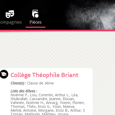
Compagnies
Pièces
Collège Théophile Briant
Classe(s) :
Classe de 3ème
Liste des élèves :
Noémie P., Lou, Corentin, Arthur L., Léa,
Shukrullah, Cassandre, Jeanne, Elouan,
Vahinée, Noémie H., Annaïg, Yoenn, Florien,
Thomas, Théo, Enzo G., Youn, Maeva,
Mehdi, Antoine, Morgane, Enzo B., Arthur, S
Tristan, Mathurin, Mathieu, Youna