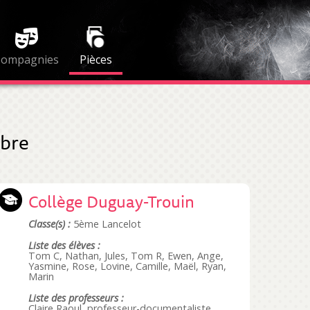
Compagnies
Pièces
ibre
Collège Duguay-Trouin
Classe(s) :
5ème Lancelot
Liste des élèves :
Tom C, Nathan, Jules, Tom R, Ewen, Ange,
Yasmine, Rose, Lovine, Camille, Maël, Ryan,
Marin
Liste des professeurs :
Claire Raoul, professeur-documentaliste