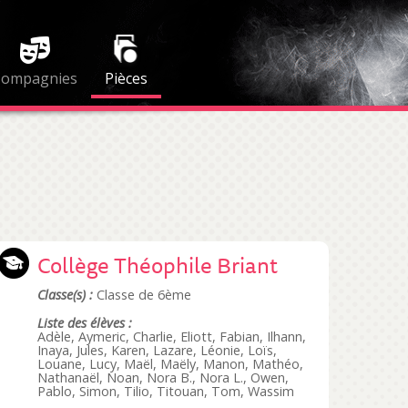
Compagnies
Pièces
Collège Théophile Briant
Classe(s) :
Classe de 6ème
Liste des élèves :
Adèle, Aymeric, Charlie, Eliott, Fabian, Ilhann,
Inaya, Jules, Karen, Lazare, Léonie, Loïs,
Louane, Lucy, Maël, Maëly, Manon, Mathéo,
Nathanaël, Noan, Nora B., Nora L., Owen,
Pablo, Simon, Tilio, Titouan, Tom, Wassim