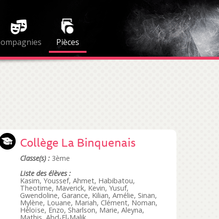
Compagnies
Pièces
Collège La Binquenais
Classe(s) :
3ème
Liste des élèves :
Kasim, Youssef, Ahmet, Habibatou,
Theotime, Maverick, Kevin, Yusuf,
Gwendoline, Garance, Kilian, Amélie, Sinan,
Mylène, Louane, Mariah, Clément, Noman,
Héloïse, Enzo, Sharlson, Marie, Aleyna,
Mathis, Abd-El-Malik.