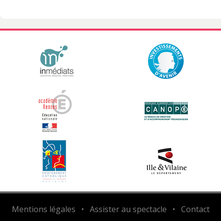
Mentions légales
•
Assister au spectacle
•
Contact