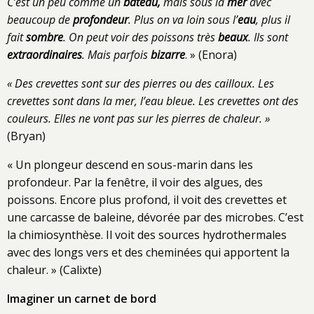
C’est un peu comme un
bateau,
mais sous la
mer
avec
beaucoup de
profondeur
. Plus on va loin sous l’
eau
, plus il
fait
sombre
. On peut voir des poissons très
beaux
. Ils sont
extraordinaires
. Mais parfois
bizarre
. » (Enora)
« Des crevettes sont sur des pierres ou des cailloux. Les
crevettes sont dans la mer, l’eau bleue. Les crevettes ont des
couleurs. Elles ne vont pas sur les pierres de chaleur. »
(Bryan)
« Un plongeur descend en sous-marin dans les
profondeur. Par la fenêtre, il voir des algues, des
poissons. Encore plus profond, il voit des crevettes et
une carcasse de baleine, dévorée par des microbes. C’est
la chimiosynthèse. Il voit des sources hydrothermales
avec des longs vers et des cheminées qui apportent la
chaleur. » (Calixte)
Imaginer un carnet de bord