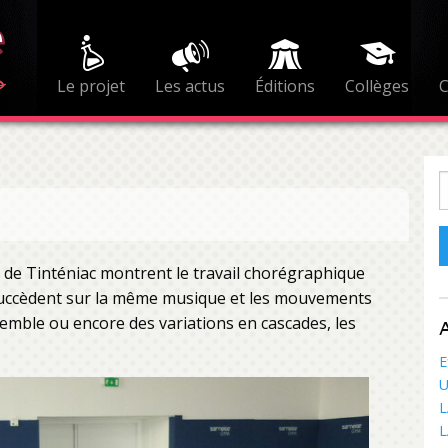
Le projet
Les actus
Éditions
Collèges
R
e de Tinténiac montrent le travail chorégraphique
succèdent sur la même musique et les mouvements
emble ou encore des variations en cascades, les
A
E
U
L
L