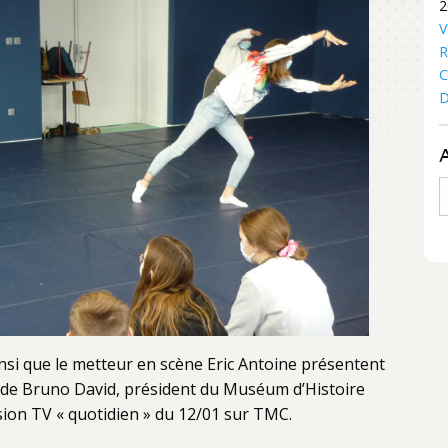
2
V
R
C
D
A
nsi que le metteur en scène Eric Antoine présentent
n » de Bruno David, président du Muséum d’Histoire
ission TV « quotidien » du 12/01 sur TMC.