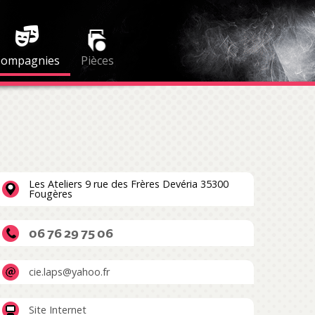
Compagnies
Pièces
Les Ateliers 9 rue des Frères Devéria 35300
Fougères
06 76 29 75 06
cie.laps@yahoo.fr
Site Internet