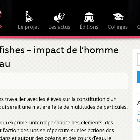
Le projet
Les actus
Éditions
Collèges
t fishes – impact de l’homme
R
eau
 travailler avec les élèves sur la constitution d’un
A
 serait une matière faite de multitudes de particules,
E
U
ui exprime l’interdépendance des éléments, des
L
l’action des uns se répercute sur les actions des
L
dans et autour des océans et des cours d’eau, le